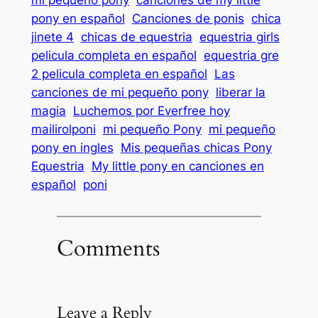
mi pequeño pony
canciones de my little
pony en español
Canciones de ponis
chica
jinete 4
chicas de equestria
equestria girls
pelicula completa en español
equestria gre
2 pelicula completa en español
Las
canciones de mi pequeño pony
liberar la
magia
Luchemos por Everfree hoy
mailirolponi
mi pequeño Pony
mi pequeño
pony en ingles
Mis pequeñas chicas Pony
Equestria
My little pony en canciones en
español
poni
Comments
Leave a Reply