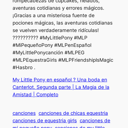
rompecabezas de cupcakes, helados,
aventuras cotidianas y errores mágicos.
¡Gracias a una misteriosa fuente de
pociones mágicas, las aventuras cotidianas
se vuelven verdaderamente ridículas!
?????????? #MyLittlePony #MLP
#MiPequeñoPony #MLPenEspañol
#MyLittlePonycanción #MLPEG
#MLPEquestraGirls #MLPFriendshipIsMagic
#Hasbro .
My Little Pony en español ? Una boda en
Canterlot. Segunda parte | La Magia de la
Amistad | Completo
canciones
canciones de chicas equestria
canciones de equestria girls
canciones de