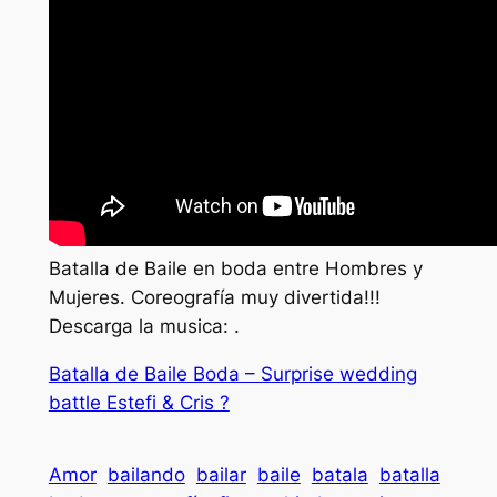
Batalla de Baile en boda entre Hombres y
Mujeres. Coreografía muy divertida!!!
Descarga la musica: .
Batalla de Baile Boda – Surprise wedding
battle Estefi & Cris ?
Amor
bailando
bailar
baile
batala
batalla