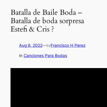
Batalla de Baile Boda –
Batalla de boda sorpresa
Estefi & Cris ?
Aug 6, 2022
—
Francisco H Perez
by
in
Canciones Para Bodas