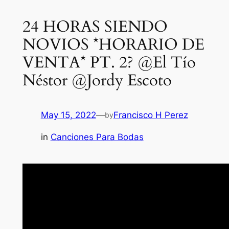
24 HORAS SIENDO
NOVIOS *HORARIO DE
VENTA* PT. 2? @El Tío
Néstor @Jordy Escoto
May 15, 2022
—
Francisco H Perez
by
in
Canciones Para Bodas