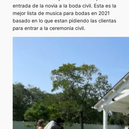
entrada de la novia a la boda civil. Esta es la
mejor lista de musica para bodas en 2021
Beatles
Here Comes The Sun
9
basado en lo que estan pidiendo las clientas
para entrar a la ceremonia civil.
Bruno Mars
Marry You
10