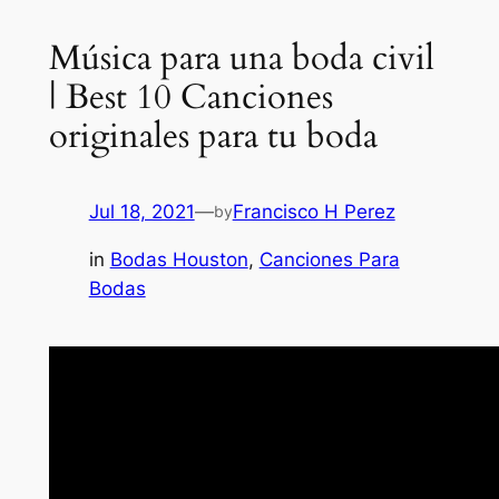
Música para una boda civil
| Best 10 Canciones
originales para tu boda
Jul 18, 2021
—
Francisco H Perez
by
in
Bodas Houston
, 
Canciones Para
Bodas